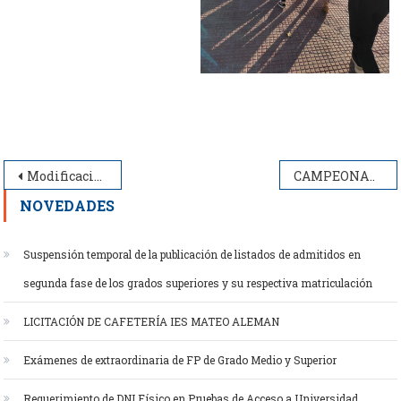
Navegación
Modificación de fechas y accesos en Presentación de CURSO 2021-2022 en Grado Superior y Medio
CAMPEONATO MADRID SKILLS
de
NOVEDADES
entradas
Suspensión temporal de la publicación de listados de admitidos en
segunda fase de los grados superiores y su respectiva matriculación
LICITACIÓN DE CAFETERÍA IES MATEO ALEMAN
Exámenes de extraordinaria de FP de Grado Medio y Superior
Requerimiento de DNI Físico en Pruebas de Acceso a Universidad