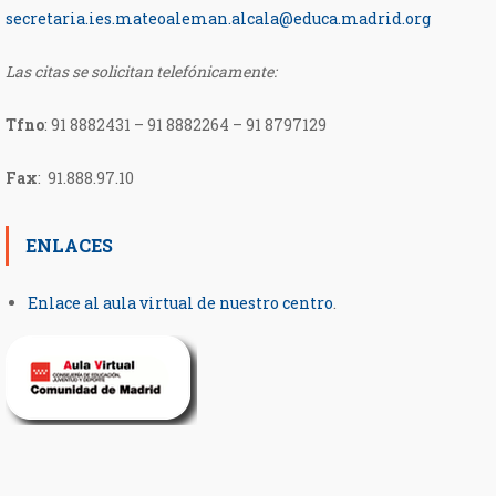
secretaria.ies.mateoaleman.
alcala@educa.madrid.org
Las citas se solicitan telefónicamente:
Tfno
:
91 8882431 – 91 8882264 – 91 8797129
Fax
: 91.888.97.10
ENLACES
Enlace al aula virtual de nuestro centro
.