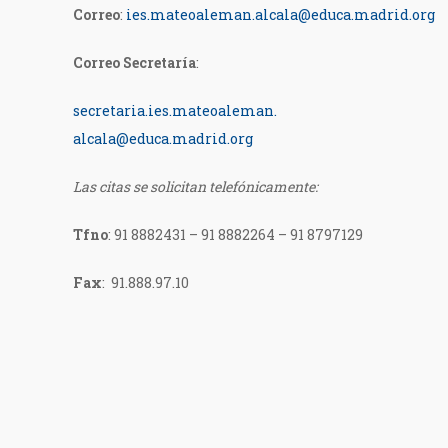
Correo
:
ies.mateoaleman.alcala@educa.madrid.org
Correo Secretaría
:
secretaria.ies.mateoaleman.
alcala@educa.madrid.org
Las citas se solicitan telefónicamente:
Tfno
:
91 8882431 – 91 8882264 – 91 8797129
Fax
: 91.888.97.10