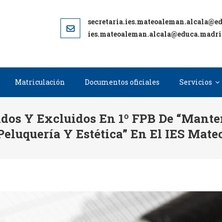
ies.mateoaleman.alcala@educa.madri
Matriculación
Documentos oficiales
Servicios
idos Y Excluidos En 1º FPB De “Mante
Peluquería Y Estética” En El IES Mat