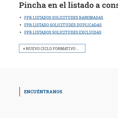
Pincha en el listado a cons
FPB LISTADOS SOLICITUDES BAREMADAS
FPB LISTADO SOLICITUDES DUPLICADAS
FPB LISTADOS SOLICITUDES EXCLUIDAS
Navegación
NUEVO CICLO FORMATIVO DE GRADO SUPERIOR: TÉCNICO SUPERIOR EN ASESORIA DE IMAGEN PERSONAL Y CORPORATIVA
de
entradas
ENCUÉNTRANOS