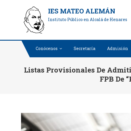
Saltar
IES MATEO ALEMÁN
al
Instituto Público en Alcalá de Henares
contenido
Conócenos
Secretaría
Admisión
Listas Provisionales De Admit
FPB De “