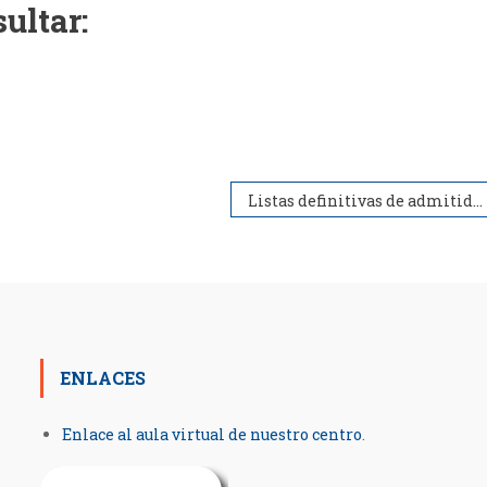
ultar:
Listas definitivas de admitidos, excluidos y en espera en FPB de “Peluquería y Estética” y de “Mantenimiento de Vehículos”
ENLACES
Enlace al aula virtual de nuestro centro
.