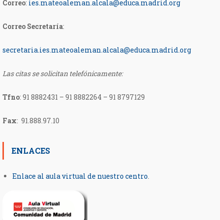
Correo
:
ies.mateoaleman.alcala@educa.madrid.org
Correo Secretaría
:
secretaria.ies.mateoaleman.
alcala@educa.madrid.org
Las citas se solicitan telefónicamente:
Tfno
:
91 8882431 – 91 8882264 – 91 8797129
Fax
: 91.888.97.10
ENLACES
Enlace al aula virtual de nuestro centro
.