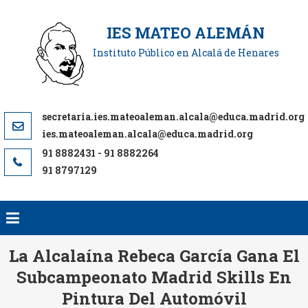
Saltar
al
IES MATEO ALEMÁN
contenido
Instituto Público en Alcalá de Henares
ies.mateoaleman.alcala@educa.madrid.org
91 8797129
La Alcalaína Rebeca García Gana El
Subcampeonato Madrid Skills En
Pintura Del Automóvil