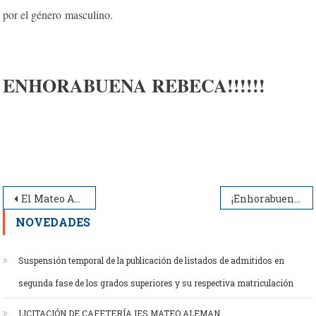
por el género masculino.
ENHORABUENA REBECA!!!!!!​
Navegación
El Mateo Alemán celebra el día de la mujer
¡Enhorabuena Blanca!
de
NOVEDADES
entradas
Suspensión temporal de la publicación de listados de admitidos en
segunda fase de los grados superiores y su respectiva matriculación
LICITACIÓN DE CAFETERÍA IES MATEO ALEMAN