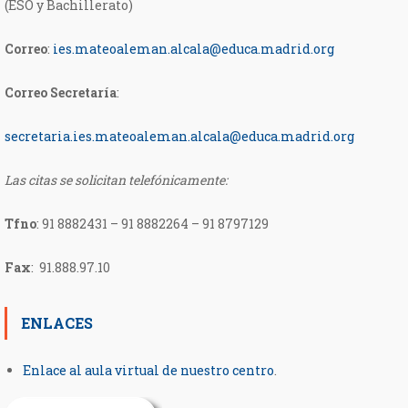
(ESO y Bachillerato)
Correo
:
ies.mateoaleman.alcala@educa.madrid.org
Correo Secretaría
:
secretaria.ies.mateoaleman.
alcala@educa.madrid.org
Las citas se solicitan telefónicamente:
Tfno
:
91 8882431 – 91 8882264 – 91 8797129
Fax
: 91.888.97.10
ENLACES
Enlace al aula virtual de nuestro centro
.