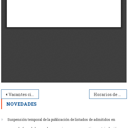
Navegación
Vacantes ciclos formativos de Grado Medio
Horarios de inicio de curso para Formación Profesional
de
NOVEDADES
entradas
Suspensión temporal de la publicación de listados de admitidos en