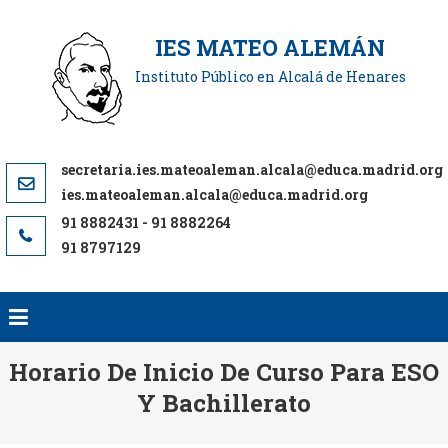
Saltar
al
IES MATEO ALEMÁN
contenido
Instituto Público en Alcalá de Henares
ies.mateoaleman.alcala@educa.madrid.org
91 8797129
Horario De Inicio De Curso Para ESO
Y Bachillerato