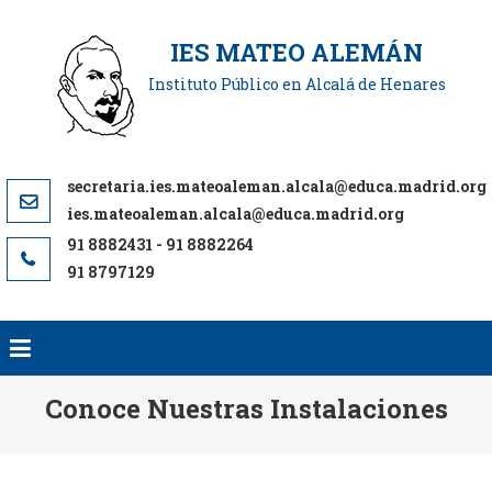
Saltar
al
IES MATEO ALEMÁN
contenido
Instituto Público en Alcalá de Henares
ies.mateoaleman.alcala@educa.madrid.org
91 8797129
Conoce Nuestras Instalaciones