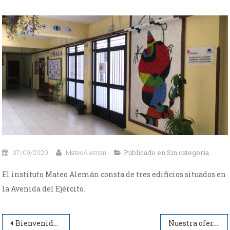
07/09/2020
MateoAleman
Publicado en
Sin categoría
El instituto Mateo Alemán consta de tres edificios situados en
la Avenida del Ejército.
Navegación
Bienvenidos al IES Mateo Alemán
Nuestra oferta educativa