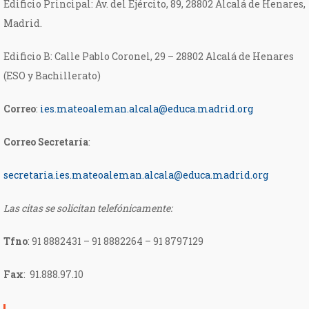
Edificio Principal: Av. del Ejército, 89, 28802 Alcalá de Henares,
Madrid.
Edificio B: Calle Pablo Coronel, 29 – 28802 Alcalá de Henares
(ESO y Bachillerato)
Correo
:
ies.mateoaleman.alcala@educa.madrid.org
Correo Secretaría
:
secretaria.ies.mateoaleman.
alcala@educa.madrid.org
Las citas se solicitan telefónicamente:
Tfno
:
91 8882431 – 91 8882264 – 91 8797129
Fax
: 91.888.97.10