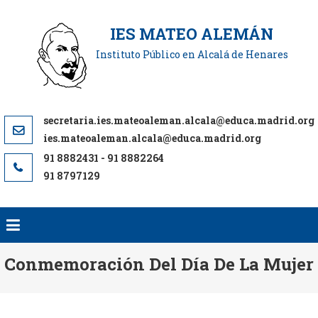
Saltar
al
IES MATEO ALEMÁN
contenido
Instituto Público en Alcalá de Henares
ies.mateoaleman.alcala@educa.madrid.org
91 8797129
Conmemoración Del Día De La Mujer