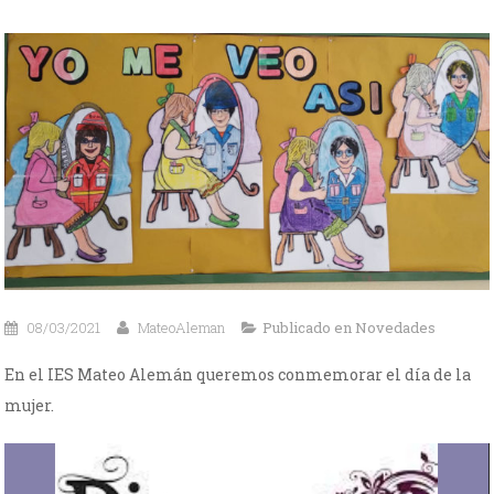
08/03/2021
MateoAleman
Publicado en
Novedades
En el IES Mateo Alemán queremos conmemorar el día de la
mujer.
Reproductor
de