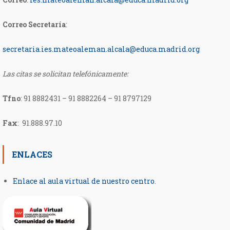
Correo Secretaría
:
secretaria.ies.mateoaleman.
alcala@educa.madrid.org
Las citas se solicitan telefónicamente:
Tfno
:
91 8882431 – 91 8882264 – 91 8797129
Fax
: 91.888.97.10
ENLACES
Enlace al aula virtual de nuestro centro
.