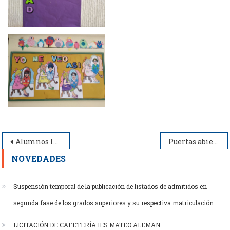
Navegación
Alumnos Inscritos en Pruebas de Acceso Ciclos Formativos por Comisión
Puertas abiertas
de
NOVEDADES
entradas
Suspensión temporal de la publicación de listados de admitidos en
segunda fase de los grados superiores y su respectiva matriculación
LICITACIÓN DE CAFETERÍA IES MATEO ALEMAN