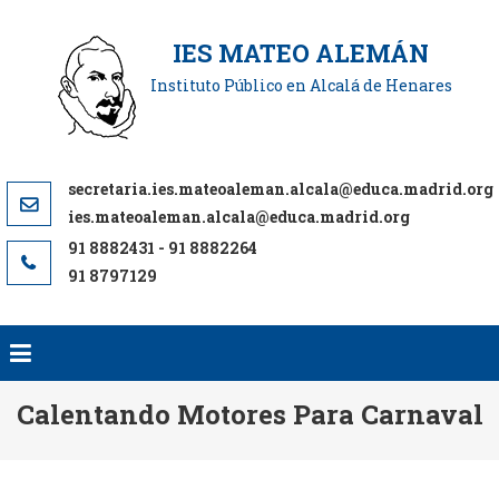
Saltar
al
IES MATEO ALEMÁN
contenido
Instituto Público en Alcalá de Henares
ies.mateoaleman.alcala@educa.madrid.org
91 8797129
Calentando Motores Para Carnaval