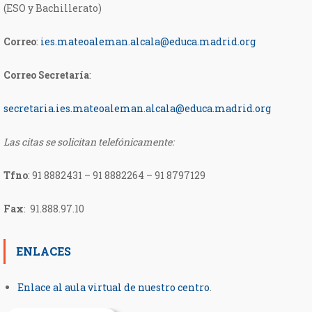
(ESO y Bachillerato)
Correo
:
ies.mateoaleman.alcala@educa.madrid.org
Correo Secretaría
:
secretaria.ies.mateoaleman.
alcala@educa.madrid.org
Las citas se solicitan telefónicamente:
Tfno
:
91 8882431 – 91 8882264 – 91 8797129
Fax
: 91.888.97.10
ENLACES
Enlace al aula virtual de nuestro centro
.