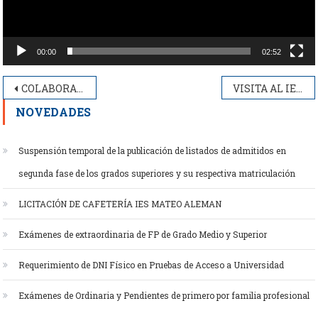
00:00
02:52
Navegación
COLABORACIÓN IES MATEO ALEMÁN-KIA ESPAÑA FORMACIÓN DE SERVICIO
VISITA AL IES MATEO ALEMÁN DE LAS EMPRESAS COLABORADORAS CON EL CICLO DE PLANTA QUIMICA DUAL
de
NOVEDADES
entradas
Suspensión temporal de la publicación de listados de admitidos en
segunda fase de los grados superiores y su respectiva matriculación
LICITACIÓN DE CAFETERÍA IES MATEO ALEMAN
Exámenes de extraordinaria de FP de Grado Medio y Superior
Requerimiento de DNI Físico en Pruebas de Acceso a Universidad
Exámenes de Ordinaria y Pendientes de primero por familia profesional