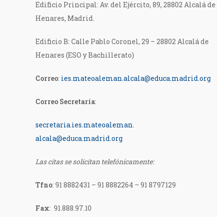
Edificio Principal: Av. del Ejército, 89, 28802 Alcalá de
Henares, Madrid.
Edificio B: Calle Pablo Coronel, 29 – 28802 Alcalá de
Henares (ESO y Bachillerato)
Correo
:
ies.mateoaleman.alcala@educa.madrid.org
Correo Secretaría
:
secretaria.ies.mateoaleman.
alcala@educa.madrid.org
Las citas se solicitan telefónicamente:
Tfno
:
91 8882431 – 91 8882264 – 91 8797129
Fax
: 91.888.97.10